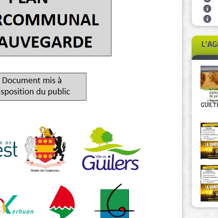
L'A
GUILTH