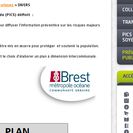
ratiques
» DIVERS
COLL
 (PICS) définit :
TRAN
r diffuser l'information préventive sur les risques majeurs
PICS
SOYE
être mis en œuvre pour protéger et soutenir la population.
PRÉV
 le choix d’élaborer un plan à dimension intercommunale.
PUBL
ACC