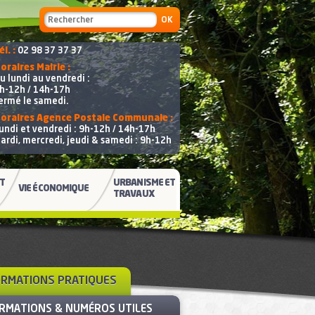
Formulaire de recherche
Recherche
él. :
02 98 37 37 37
oraires Mairie :
u lundi au vendredi :
h-12h / 14h-17h
ermé le samedi.
oraires Agence Postale Communale :
undi et vendredi : 9h-12h / 14h-17h
ardi, mercredi, jeudi & samedi : 9h-12h
ET
URBANISME ET
VIE ÉCONOMIQUE
TRAVAUX
ORMATIONS PRATIQUES
RMATIONS & NUMÉROS UTILES