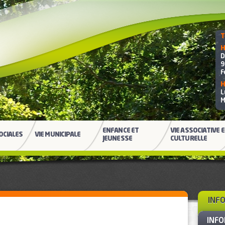
T
H
D
9
F
H
L
M
ENFANCE ET
VIE ASSOCIATIVE 
OCIALES
VIE MUNICIPALE
JEUNESSE
CULTURELLE
INF
INFO