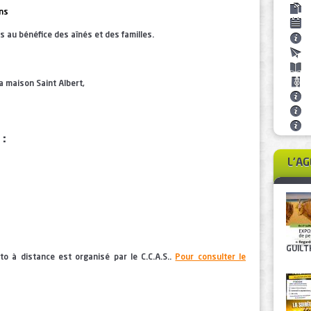
ns
s au bénéfice des aînés et des familles.
a maison Saint Albert,
 :
L'A
GUILTH
o à distance est organisé par le C.C.A.S..
Pour consulter le