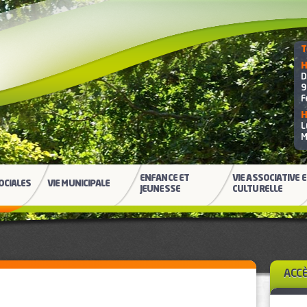
T
H
D
9
F
H
L
M
ENFANCE ET
VIE ASSOCIATIVE 
OCIALES
VIE MUNICIPALE
JEUNESSE
CULTURELLE
ACC