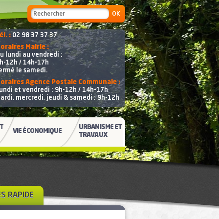
Formulaire de recherche
Recherche
él. :
02 98 37 37 37
oraires Mairie :
u lundi au vendredi :
h-12h / 14h-17h
ermé le samedi.
oraires Agence Postale Communale :
undi et vendredi : 9h-12h / 14h-17h
ardi, mercredi, jeudi & samedi : 9h-12h
ET
URBANISME ET
VIE ÉCONOMIQUE
TRAVAUX
ÈS RAPIDE