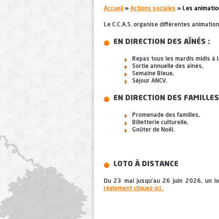
You are here:
Accueil
»
Actions sociales
» Les animatio
Le C.C.A.S. organise différentes animation
EN DIRECTION DES AÎNÉS :
Repas tous les mardis midis à l
Sortie annuelle des aînés,
Semaine Bleue,
Séjour ANCV.
EN DIRECTION DES FAMILLES
Promenade des familles,
Billetterie culturelle,
Goûter de Noël.
LOTO À DISTANCE
Du 23 mai jusqu’au 26 juin 2026, un lot
règlement cliquez-ici.