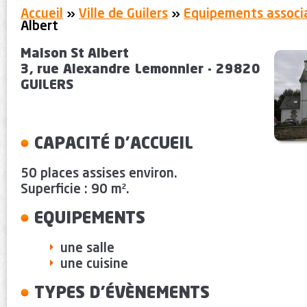
You are here:
Accueil
»
Ville de Guilers
»
Equipements associa
Albert
Maison St Albert
3, rue Alexandre Lemonnier - 29820
GUILERS
CAPACITÉ D’ACCUEIL
50 places assises environ.
Superficie : 90 m².
EQUIPEMENTS
une salle
une cuisine
TYPES D’ÉVÈNEMENTS