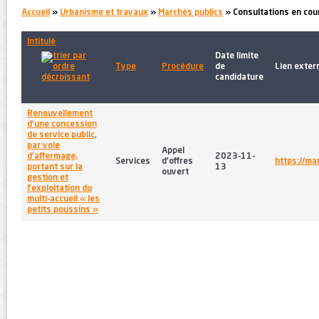
You are here:
Accueil
»
Urbanisme et travaux
»
Marchés publics
» Consultations en cou
Intitulé
Date limite
Type
Procédure
de
Lien exter
candidature
Renouvellement
d’une concession
de service public,
par voie
Appel
d’affermage,
2023-11-
Services
d'offres
https://ma
portant sur la
13
ouvert
gestion et
l’exploitation du
multi-accueil « les
petits poussins »