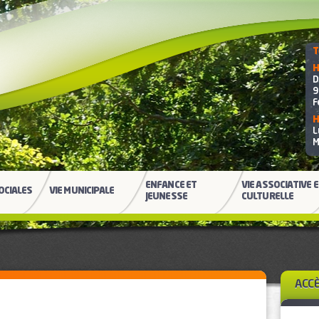
T
H
D
9
F
H
L
M
ENFANCE ET
VIE ASSOCIATIVE 
OCIALES
VIE MUNICIPALE
JEUNESSE
CULTURELLE
ACC