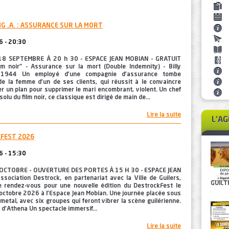
G .A. : ASSURANCE SUR LA MORT
 - 20:30
18 SEPTEMBRE À 20 h 30 - ESPACE JEAN MOBIAN - GRATUIT
lm noir" - Assurance sur la mort (Double Indemnity) - Billy
1944 Un employé d’une compagnie d’assurance tombe
e la femme d’un de ses clients, qui réussit à le convaincre
r un plan pour supprimer le mari encombrant, violent. Un chef
lu du film noir, ce classique est dirigé de main de...
Lire la suite
L'A
FEST 2026
 - 15:30
OCTOBRE - OUVERTURE DES PORTES À 15 H 30 - ESPACE JEAN
sociation Destrock, en partenariat avec la Ville de Guilers,
GUILTH
 rendez-vous pour une nouvelle édition du DestrockFest le
ctobre 2026 à l'Espace Jean Mobian. Une journée placée sous
 metal, avec six groupes qui feront vibrer la scène guilérienne.
 d'Athena Un spectacle immersif...
Lire la suite