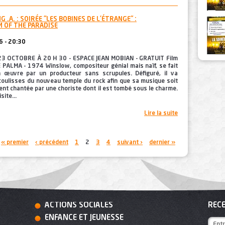
 .A. : SOIRÉE "LES BOBINES DE L'ÉTRANGE" :
 OF THE PARADISE
 - 20:30
3 OCTOBRE À 20 H 30 - ESPACE JEAN MOBIAN - GRATUIT Film
 PALMA - 1974 Winslow, compositeur génial mais naïf, se fait
n œuvre par un producteur sans scrupules. Défiguré, il va
coulisses du nouveau temple du rock afin que sa musique soit
nt chantée par une choriste dont il est tombé sous le charme.
site...
Lire la suite
« premier
‹ précédent
1
2
3
4
suivant ›
dernier »
ACTIONS SOCIALES
RECE
ENFANCE ET JEUNESSE