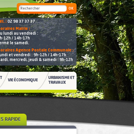
Formulaire de recherche
Recherche
él. :
02 98 37 37 37
oraires Mairie :
u lundi au vendredi :
h-12h / 14h-17h
ermé le samedi.
oraires Agence Postale Communale :
undi et vendredi : 9h-12h / 14h-17h
ardi, mercredi, jeudi & samedi : 9h-12h
ET
URBANISME ET
VIE ÉCONOMIQUE
TRAVAUX
ÈS RAPIDE