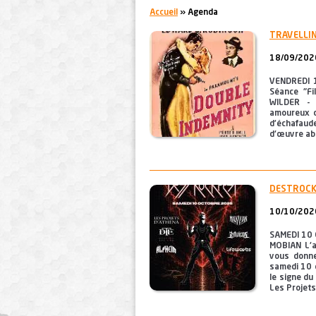
You are here:
Accueil
» Agenda
TRAVELLIN
18/09/2026
VENDREDI 
Séance "Fi
WILDER - 
amoureux d
d’échafaude
d'œuvre abso
DESTROCK
10/10/2026
SAMEDI 10 
MOBIAN L'as
vous donne
samedi 10 o
le signe du
Les Projets